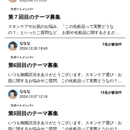
がら、こちらでお答えしたり、後日、 ニュースレターでスキ
ンケアや化粧品選びのヒントとしてお届けしてまいります。
サポートメンバー
第７回目のテーマ募集
スキンケアやお肌のお悩み、「この化粧品って実際どうな
の？」といったご質問など、 お肌や化粧品に関するさまざま
な疑問を募集中です。ぜひ何でもお気軽にお寄せいただければ
ななな
嬉しいです。 お寄せいただいたご質問は、内容を深掘りしな
7
名が参加中
2024.12.30 18:43
がら、こちらでお答えしたり、場合によっては後日、 ニュー
スレターでスキンケアや化粧品選びのヒントとしてお届けして
サポートメンバー
まいります。
第6回目のテーマ募集
いつも御購読頂きありがとうございます。スキンケア選び・お
肌に関するお悩みやご質問、この化粧品って実際どうなの？な
ど、お肌やお化粧品に関する様々な疑問を募集しています。ぜ
ななな
ひ何でもお気軽に記載いただければ嬉しいです。頂いた内容を
15
名が参加中
2024.10.07 12:16
元に深掘りさせていただき、後日にお化粧品選びやスキンケア
のヒントとしてニュースレターにてお届けいたします。
サポートメンバー
第5回目のテーマ募集
いつも御購読頂きありがとうございます。スキンケア選び・お
肌に関するお悩みやご質問、この化粧品って実際どうなの？な