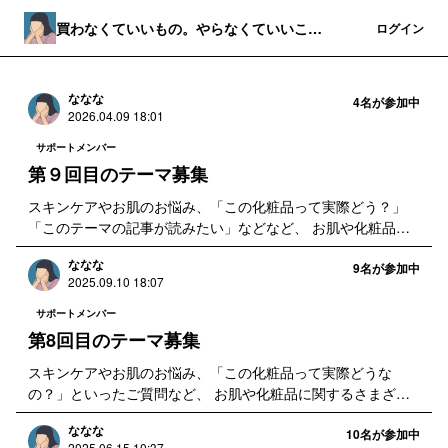
買わなくていいもの。やらなくていいこ
登録
ログイン
と。
ななな
4
名が参加中
2026.04.09 18:01
サポートメンバー
第９回目のテーマ募集
スキンケアやお肌のお悩み、「この化粧品って実際どう？」
「このテーマの記事が読みたい」などなど、 お肌や化粧品・
美容に関するさまざまな疑問を募集中です。ぜひ何でもお気軽
ななな
にお寄せいただければ嬉しいです。 お寄せいただいたご質問
9
名が参加中
2025.09.10 18:07
やコメントは、内容を深掘りしながら、こちらでお答えした
り、後日、 ニュースレターでスキンケアや化粧品選びのヒン
サポートメンバー
トとしてお届けしてまいります。
第8回目のテーマ募集
スキンケアやお肌のお悩み、「この化粧品って実際どうな
の？」といったご質問など、 お肌や化粧品に関するさまざま
な疑問を募集中です。ぜひ何でもお気軽にお寄せいただければ
ななな
嬉しいです。 お寄せいただいたご質問は、内容を深掘りしな
10
名が参加中
2025.06.15 10:37