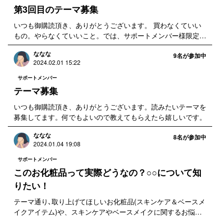
第3回目のテーマ募集
いつも御購読頂き、ありがとうございます。 買わなくていい
もの。やらなくていいこと。では、サポートメンバー様限定で
読みたいテーマを不定期に募集しています。 スキンケア選び
ななな
やお肌に関するお悩みやご質問、この化粧品って実際どうな
9
名が参加中
2024.02.01 15:22
の？など、何かあれば何でもお気軽に記載下さい。
サポートメンバー
テーマ募集
いつも御購読頂き、ありがとうございます。読みたいテーマを
募集してます。何でもよいので教えてもらえたら嬉しいです。
ななな
8
名が参加中
2024.01.04 19:08
サポートメンバー
このお化粧品って実際どうなの？○○について知
りたい！
テーマ通り､取り上げてほしいお化粧品(スキンケア＆ベースメ
イクアイテム)や、スキンケアやベースメイクに関するお悩み