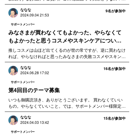
ど、お肌やお化粧品に関する疑問など何かあれば何でもお気軽
ななな
に記載下さい！頂いた内容をピックアップさせていただき、お
9
名が参加中
2024.09.04 21:53
化粧品選びやスキンケアのヒントとしてニュースレターにてお
届けいたします。
サポートメンバー
みなさまが買わなくてもよかった、やらなくて
もよかったと思うコスメやスキンケアについて
教えてください。
推しコスメは山ほど出てくるのが世の常ですが、逆に買わなけ
れば、やらなければと思ったみなさまの失敗コスメやスキンケ
アなどについて教えて下さい！教えて頂いたものをピックアッ
ななな
プし、解説したいと考えています。
16
名が参加中
2024.06.28 17:02
サポートメンバー
第4回目のテーマ募集
いつも御購読頂き、ありがとうございます。 買わなくていい
もの。やらなくていいこと。では、サポートメンバー様限定で
読みたいテーマを不定期に募集しています。 スキンケア選び
ななな
やお肌に関するお悩みやご質問、この化粧品って実際どうな
15
名が参加中
2024.04.03 13:42
の？など、何かあれば何でもお気軽に記載下さい。
サポートメンバー