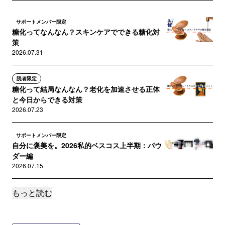
サポートメンバー限定
糖化ってなんなん？スキンケアでできる糖化対
策
2026.07.31
読者限定
糖化って結局なんなん？老化を加速させる正体
と今日からできる対策
2026.07.23
サポートメンバー限定
自分に褒美を。2026私的ベスコス上半期：パウ
ダー編
2026.07.15
もっと読む
サポートメンバー限定
自分に褒美を。2026私的ベスコス上半期：下
地・日焼け止め編
2026.07.10