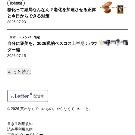
読者限定
糖化って結局なんなん？老化を加速させる正体
と今日からできる対策
2026.07.23
サポートメンバー限定
自分に褒美を。2026私的ベスコス上半期：パウ
ダー編
2026.07.15
もっと読む
サポートメンバー限定
自分に褒美を。2026私的ベスコス上半期：下
地・日焼け止め編
2026.07.10
サポートメンバー限定
© 2026 買わなくていいもの。やらなくていいこと。
ちょっと残念。私的ワーストコスメ2026上半期
2026.07.03
書き手利用規約
読み手利用規約
サポートメンバー限定
プライバシーポリシー